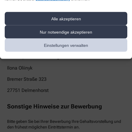
apothekeheidkrug@gmail.com
Alle akzeptieren
Telefon
+49-4221/ 8 00 56 63
Nur notwendige akzeptieren
Post
Einstellungen verwalten
Neue Apotheke Heidkrug
Ilona Oliinyk
Bremer Straße 323
27751
Delmenhorst
Sonstige Hinweise zur Bewerbung
Bitte geben Sie bei Ihrer Bewerbung Ihre Gehaltsvorstellung und
den frühest möglichen Eintrittstermin an.