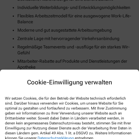
Individuelle Weiterbildungs- und Entwicklungsmöglichkeiten
Flexibles Arbeitszeitmodell für eine ausgewogene Work-Life-
Balance
Moderne und gut ausgestattete Arbeitsumgebung
Zentrale Lage mit hervorragender Verkehrsanbindung
Regelmäßige Teamevents und -ausflüge für ein starkes Wir-
Gefühl
Mitarbeiter-Rabatte auf Produkte und Dienstleistungen der
Apotheke
Unterstützung bei der Wohnungssuche oder Umzugskosten
Cookie-Einwilligung verwalten
(falls zutreffend)
Fortschrittliche Digitalisierungs- und Technologiestrategie
Gesundheits- und Fitnessangebote zur Stärkung des
Wir setzen Cookies, die für den Betrieb der Website technisch erforderlich
sind. Darüber hinaus verwenden wir Cookies, um unsere Website für Sie
körperlichen Wohlbefindens
optimal zu gestalten und fortlaufend zu verbessern. Mit Ihrer Zustimmung
geben wir Informationen zu Ihrer Verwendung unserer Website auch an
Drittanbieter weiter. Soweit dabei Daten in Ländern verarbeitet werden, in
So können Sie sich bewerben
denen kein angemessenes Datenschutzniveau besteht, stimmen Sie mit Ihrer
Einwilligung zur Nutzung dieser Dienste auch der Verarbeitung Ihrer Daten in
diesen Ländern gem. Artikel 49 Abs. 1 lit. a DSGVO zu. Weitere Informationen
E-Mail
können Sie unserer
Datenschutzerklärung
entnehmen.